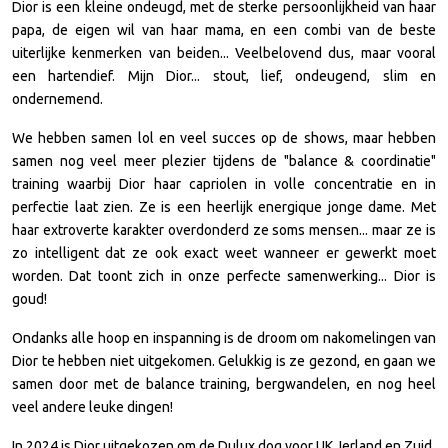
Dior is een kleine ondeugd, met de sterke persoonlijkheid van haar
papa, de eigen wil van haar mama, en een combi van de beste
uiterlijke kenmerken van beiden... Veelbelovend dus, maar vooral
een hartendief. Mijn Dior... stout, lief, ondeugend, slim en
ondernemend.
We hebben samen lol en veel succes op de shows, maar hebben
samen nog veel meer plezier tijdens de "balance & coordinatie"
training waarbij Dior haar capriolen in volle concentratie en in
perfectie laat zien. Ze is een heerlijk energique jonge dame. Met
haar extroverte karakter overdonderd ze soms mensen... maar ze is
zo intelligent dat ze ook exact weet wanneer er gewerkt moet
worden. Dat toont zich in onze perfecte samenwerking... Dior is
goud!
Ondanks alle hoop en inspanning is de droom om nakomelingen van
Dior te hebben niet uitgekomen. Gelukkig is ze gezond, en gaan we
samen door met de balance training, bergwandelen, en nog heel
veel andere leuke dingen!
In 2024 is Dior uitgekozen om de Dulux dog voor UK, Ierland en Zuid