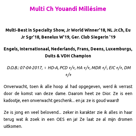
Multi Ch Youandi Millésime
Multi-Best in Specialty Show, Jr World Winner'18, NL Jr.Ch, Eu
Jr Sgr'18, Benelux W'19, Ger. Club Siegerin '19
Engels, Internationaal, Nederlands, Frans, Deens, Luxemburgs,
Duits & VDH Champion
D.O.B.: 07-04-2017,
♀
HD-A, PCD +/+, HA +/+, MDR +/-, EIC +/+, DM
+/+
Onverwacht, toen ik alle hoop al had opgegeven, werd ik verrast
door de komst van deze dame. Daarom heet ze Dior. Ze is een
kadootje, een onverwacht geschenk... en ja: ze is goud waard!
Ze is jong en veel belovend... zeker in karakter zie ik alles in haar
terug wat ik zoek in een OES en ja! Ze laat ze al mijn dromen
uitkomen.