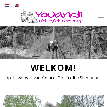
Selecteer de taal
Mobile Menu Toggle
Off-
WELKOM!
op de website van Youandi Old English Sheepdogs