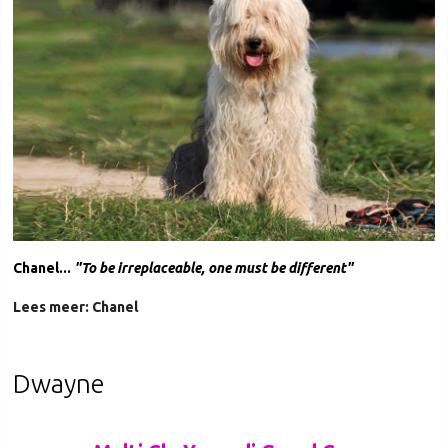
Chanel...
"T
o be irreplaceable, one must be different"
Lees meer: Chanel
Dwayne