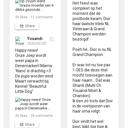
Het feest was 
compleet op het 
moment dat de 
30
likes
12
comments
postbode kwam; Dior 
haar laatste titels NL 
Share
Veteraan & Grand 
Champion werden 
Youandi
bezorgd!

2026/02/25
Poeh hé...Dior is nu NL 
Happy news!

Grand Champion.

Onze Joep wordt 
weer papa in 
Er was tot nu toe pas 
Denemarken! Mama 
1 OES die deze titel 
'Nano' is drachtig <3 

mocht toevoegen aan 
De pups worden eind 
haar naam... Dat was 
Maart verwacht bij 
Shanti (Multi Ch 
Kennel "Beautiful 
Youandi Moët & 
Little Dog"
Chandon)

Ik ben zó trots dat Dior 
in de voetsporen van 
haar oma volgt. 

30
likes
20
comments
Dior vindt het wel 
Share
best, kijkt toe hoe ik 