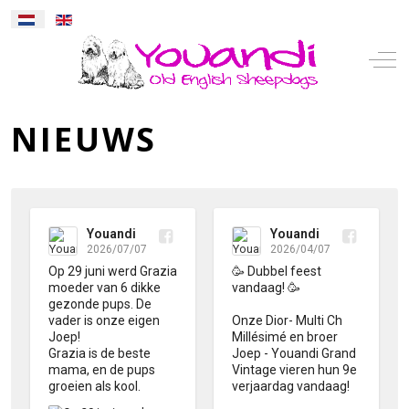
Selecteer de taal
Mobile Menu Toggle
Off-
NIEUWS
Youandi
Youandi
2026/07/07
2026/04/07
Op 29 juni werd Grazia 
🥳 Dubbel feest 
moeder van 6 dikke 
vandaag! 🥳

gezonde pups. De 
vader is onze eigen 
Onze Dior- Multi Ch 
Joep! 

Millésimé en broer 
Grazia is de beste 
Joep - Youandi Grand 
mama, en de pups 
Vintage vieren hun 9e 
groeien als kool.
verjaardag vandaag!
