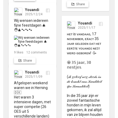
Share
Youandi
2025/12/24
Wij wensen iedereen 
Youandi
fijne feestdagen 🎄
2025/11/17
🧑‍🎄🐾🐾🐾
ʜᴇᴛ is ᴠᴀɴᴅᴀᴀɢ, 17 
ɴᴏᴠᴇᴍʙᴇʀ, ᴇxᴀᴄᴛ 35 
ᴊᴀᴀʀ ɢᴇʟᴇᴅᴇɴ ᴅᴀᴛ ʜᴇᴛ 
ᴇᴇʀꜱᴛᴇ ʏᴏᴜᴀɴᴅɪ ɴᴇꜱᴛ 
9
likes
12
comments
ᴡᴇʀᴅ ɢᴇʙᴏʀᴇɴ!  🥳

Share
🤩 𝟛𝟝 𝕛𝕒𝕒𝕣, 𝟛𝟘 
𝕟𝕖𝕤𝕥𝕛𝕖𝕤.

Youandi
(𝒾𝓀 𝑔𝑒𝓁𝑜𝑜𝒻 𝓃𝑜𝑔 𝓈𝓉𝑒𝑒𝒹𝓈 𝒾𝓃 
2025/11/09
𝒹𝑒 𝓀𝓇𝒶𝒸𝒽𝓉 𝓋𝒶𝓃 𝒦𝓌𝒶𝓁𝒾𝓉𝑒𝒾𝓉 
Afgelopen weekend 
𝒾𝓅𝓋 𝒦𝓌𝒶𝓃𝓉𝒾𝓉𝑒𝒾𝓉)

waren we in Herning 
🇩🇰 

In die 35 jaar zijn er 
Het waren 3 
zoveel fantastische 
intensieve dagen, met 
honden in mijn leven 
super competie (26 
gekomen, ik zal altijd 
OES uit 5 
van ze blijven houden 
verschillende landen) 