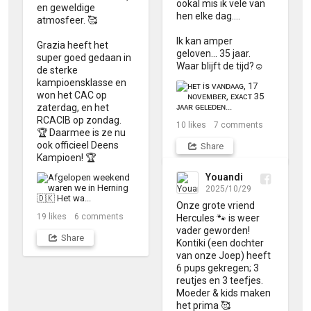
ookal mis ik vele van 
en geweldige 
hen elke dag....

atmosfeer. 🥰

Ik kan amper 
Grazia heeft het 
geloven... 35 jaar. 
super goed gedaan in 
Waar blijft de tijd?☺️
de sterke 
kampioensklasse en 
won het CAC op 
zaterdag, en het 
RCACIB op zondag. 

10
likes
7
comments
🏆 Daarmee is ze nu 
ook officieel Deens 
Share
Kampioen! 🏆
Youandi
2025/10/29
Onze grote vriend 
19
likes
6
comments
Hercules 🐾 is weer 
vader geworden! 

Share
Kontiki (een dochter 
van onze Joep) heeft 
6 pups gekregen; 3 
reutjes en 3 teefjes. 
Moeder & kids maken 
het prima 🥰
