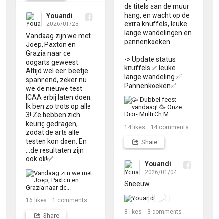
de titels aan de muur 
hang, en wacht op de 
Youandi
extra knuffels, leuke 
2026/01/23
lange wandelingen en 
Vandaag zijn we met 
pannenkoeken. 

Joep, Paxton en 
Grazia naar de 
-> Update status: 
oogarts geweest. 
knuffels ✅ leuke 
Altijd wel een beetje 
lange wandeling ✅ 
spannend, zeker nu 
Pannenkoeken✅
we de nieuwe test 
ICAA erbij laten doen. 

Ik ben zo trots op alle 
3! Ze hebben zich 
keurig gedragen, 
14
likes
14
comments
zodat de arts alle 
testen kon doen. En 
Share
...de resultaten zijn 
ook ok!✅
Youandi
2026/01/04
Sneeuw
16
likes
1
comments
8
likes
3
comments
Share