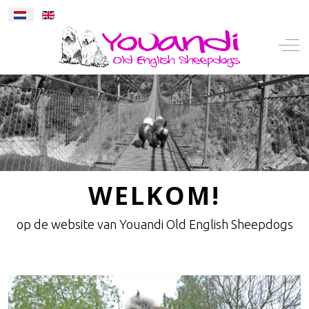
Selecteer de taal
Mobile Menu Toggle
Off-
WELKOM!
op de website van Youandi Old English Sheepdogs