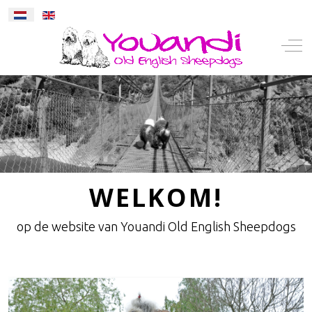
Selecteer de taal
Mobile Menu Toggle
Off-
WELKOM!
op de website van Youandi Old English Sheepdogs