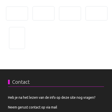
Vorig artikel: Babs
Volgende artikel
Vorige
Volgende
Contact
Heb je na het lezen van de info op deze site nog vragen?
Neem gerust contact op via mail