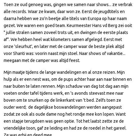
Toen ze oud genoeg was, gingen we samen naar shows... ze verbrak
alle records. Waar ze kwam, daar won ze. Eerst de jeugdtitels en
daarna hebben we zo'n beetje alle titels van Europa op haar naam
gezet. We waren een goed team. Keurmeester Hans vd Berg zei ooit
" jullie stralen samen zoveel trots uit, en dwingen de eerste plaats
af". We hebben heel wat kilometers samen afgelegd. Eerst met
onze 'sleurhut', en later met de camper waar de beste plek altijd
voor Shanti was: voorin naast mijn stoel. Naar shows of vakantie...
meegaan met de camper was altijd feest.
Mijn maatje tijdens de lange wandelingen en al onze reizen. Mijn
hulp als er een nest was, om de pups achter haar aan naar binnen en
naar buiten te laten rennen. Mijn schaduw van dag tot dag aan mijn
voeten onder tafel tijdens werk, en 's avonds steevast mee naar
boven om te snurken op de linkerkant van 't bed. Zelfs toen ze
ouder werd; de dagelijkse boswandelingen werden aangepast
zodat ze ook als oude dame nog het rondje mee kon lopen. Want
een stapje terugdoen was geen optie. Tot het laatst zette ze de
vriendelijke toon, gaf ze leiding en had ze de roedel in het gareel.
Ze was erbij en deed mee.